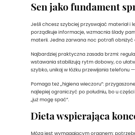
Sen jako fundament s
Jeśli chcesz szybciej przyswajać materiał i 
porządkuje informacje, wzmacnia ślady pa
materii. Jedna zarwana noc potrafi obniżyć c
Najbardziej praktyczna zasada brzmi: regul
wstawania stabilizują rytm dobowy, co ułatw
szybko, unikaj w łóżku przewijania telefon
Pomaga też „higiena wieczoru”: przygaszone 
najlepiej ograniczyć po południu, bo u częśc
„już mogę spać”.
Dieta wspierająca konc
Mózg jest wymagającym organem: potrzebuje