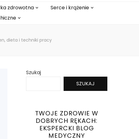
tyka zdrowotna
Serce i krążenie
chiczne
n, dieta i techniki pracy
Szukaj
SZUKAJ
TWOJE ZDROWIE W
DOBRYCH RĘKACH:
EKSPERCKI BLOG
MEDYCZNY