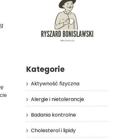
zg
Kategorie
Aktywność fizyczna
nę
cie
Alergie i nietolerancje
Badania kontrolne
Cholesterol i lipidy