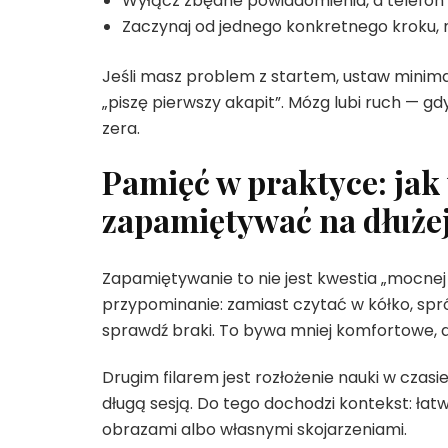
Wyłącz zbędne powiadomienia, a telefon o
Zaczynaj od jednego konkretnego kroku, n
Jeśli masz problem z startem, ustaw minimal
„piszę pierwszy akapit”. Mózg lubi ruch — gd
zera.
Pamięć w praktyce: jak u
zapamiętywać na dłuże
Zapamiętywanie to nie jest kwestia „mocnej 
przypominanie: zamiast czytać w kółko, spr
sprawdź braki. To bywa mniej komfortowe, al
Drugim filarem jest rozłożenie nauki w czasi
długą sesją. Do tego dochodzi kontekst: łat
obrazami albo własnymi skojarzeniami.