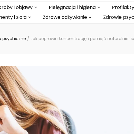
roby i objawy
Pielęgnacja i higiena
Profilak
enty i zioła
Zdrowe odżywianie
Zdrowie psy
e psychiczne
/
Jak poprawić koncentrację i pamięć naturalnie: se