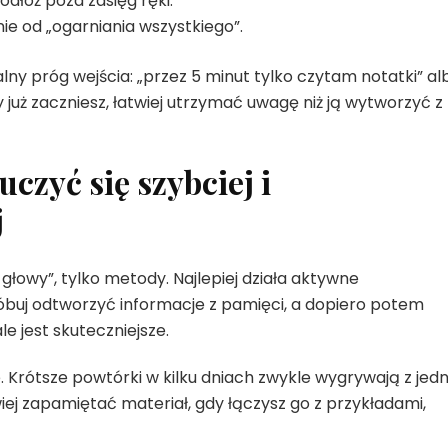
dłóż poza zasięg ręki.
ie od „ogarniania wszystkiego”.
ny próg wejścia: „przez 5 minut tylko czytam notatki” al
y już zaczniesz, łatwiej utrzymać uwagę niż ją wytworzyć z
czyć się szybciej i
j
głowy”, tylko metody. Najlepiej działa aktywne
óbuj odtworzyć informacje z pamięci, a dopiero potem
e jest skuteczniejsze.
e. Krótsze powtórki w kilku dniach zwykle wygrywają z jed
wiej zapamiętać materiał, gdy łączysz go z przykładami,