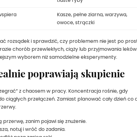
tłuste ryby
 wspiera
Kasze, pełne ziarna, warzywa,
owoce, strączki
ać rozsądek i sprawdzić, czy problemem nie jest po pros
 razie chorób przewlekłych, ciąży lub przyjmowania leków
zniejszym wyborem niż samodzielne eksperymenty.
realnie poprawiają skupienie
rzegrać” z chaosem w pracy. Koncentracja rośnie, gdy
 do ciągłych przełączeń. Zamiast planować cały dzień co 
rzerwy.
 przerwę, zanim pojawi się znużenie.
sza, notuj i wróć do zadania.