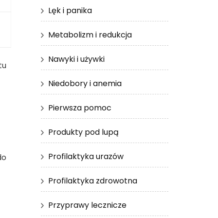
Lęk i panika
Metabolizm i redukcja
Nawyki i używki
tu
Niedobory i anemia
Pierwsza pomoc
Produkty pod lupą
Profilaktyka urazów
do
Profilaktyka zdrowotna
Przyprawy lecznicze