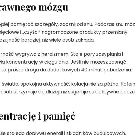
prawnego mózgu
lepiej pamiętać szczegóły, zacznij od snu. Podczas snu mó
mięciowe i „czyści” nagromadzone produkty przemiany
zujność bardziej, niż wiele osób zakłada.
arność wygrywa z heroizmem. Stałe pory zasypiania i
ia koncentrację w ciągu dnia. Jeśli nie możesz zasnąć
u — to prosta droga do dodatkowych 40 minut pobudzenia.
światło, spokojna aktywność, kolacja nie za późno. Kofei
i osób utrzymuje się dłużej, niż sugeruje subiektywne poczu
entrację i pamięć
 stałego dopływu energii i składników budulcowych.