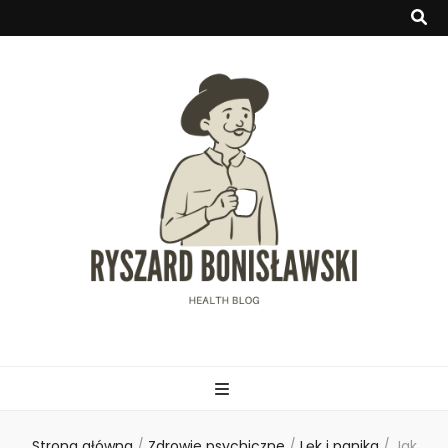
Ryszardbonisla
Strona główna
/
Zdrowie psychiczne
/
Lęk i panika
/
Jak