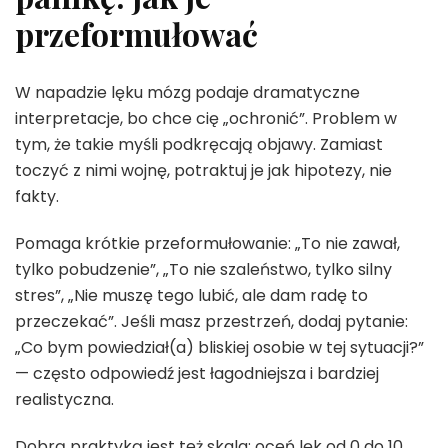
przeformułować
W napadzie lęku mózg podaje dramatyczne
interpretacje, bo chce cię „ochronić”. Problem w
tym, że takie myśli podkręcają objawy. Zamiast
toczyć z nimi wojnę, potraktuj je jak hipotezy, nie
fakty.
Pomaga krótkie przeformułowanie: „To nie zawał,
tylko pobudzenie”, „To nie szaleństwo, tylko silny
stres”, „Nie muszę tego lubić, ale dam radę to
przeczekać”. Jeśli masz przestrzeń, dodaj pytanie:
„Co bym powiedział(a) bliskiej osobie w tej sytuacji?”
— często odpowiedź jest łagodniejsza i bardziej
realistyczna.
Dobrą praktyką jest też skala: oceń lęk od 0 do 10.