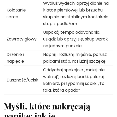
Wydłuż wydech, oprzyj dłonie na
Kołatanie
klatce piersiowej lub brzuchu,
serca
skup się na stabilnym kontakcie
stóp z podłożem
Uspokój tempo oddychania,
Zawroty głowy
usiądź lub oprzyj się, skup wzrok
na jednym punkcie
Drżenie i
Napnij i rozluźnij mięśnie, porusz
napięcie
palcami stóp, rozluźnij szczękę
Oddychaj spokojnie „mniej, ale
wolniej”, rozluźnij barki, poluzuj
Duszność/ucisk
kołnierz, przypomnij sobie: „To
fala, która opada”
Myśli, które nakręcają
panikę: jak je