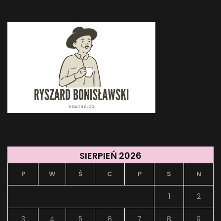
SIERPIEŃ 2026
P
W
Ś
C
P
S
N
1
2
3
4
5
6
7
8
9