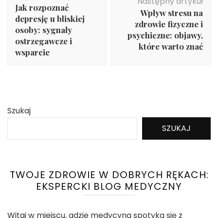
wpisu
Następny artykuł
Jak rozpoznać
Wpływ stresu na
depresję u bliskiej
zdrowie fizyczne i
osoby: sygnały
psychiczne: objawy,
ostrzegawcze i
które warto znać
wsparcie
Szukaj
SZUKAJ
TWOJE ZDROWIE W DOBRYCH RĘKACH:
EKSPERCKI BLOG MEDYCZNY
Witaj w miejscu, gdzie medycyna spotyka się z