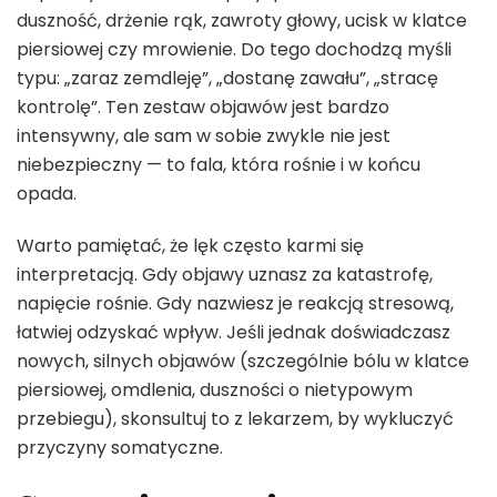
duszność, drżenie rąk, zawroty głowy, ucisk w klatce
piersiowej czy mrowienie. Do tego dochodzą myśli
typu: „zaraz zemdleję”, „dostanę zawału”, „stracę
kontrolę”. Ten zestaw objawów jest bardzo
intensywny, ale sam w sobie zwykle nie jest
niebezpieczny — to fala, która rośnie i w końcu
opada.
Warto pamiętać, że lęk często karmi się
interpretacją. Gdy objawy uznasz za katastrofę,
napięcie rośnie. Gdy nazwiesz je reakcją stresową,
łatwiej odzyskać wpływ. Jeśli jednak doświadczasz
nowych, silnych objawów (szczególnie bólu w klatce
piersiowej, omdlenia, duszności o nietypowym
przebiegu), skonsultuj to z lekarzem, by wykluczyć
przyczyny somatyczne.