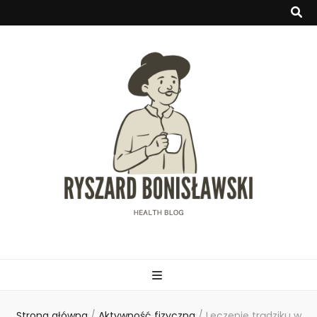
Ryszardbonisla
Strona główna
/
Aktywność fizyczna
/
Leczenie trądziku w