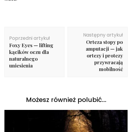
Nawigacja
Następny artykuł
wpisu
Poprzedni artykuł
Orteza stopy po
Foxy Eyes — lifting
amputacji — jak
kącików oczu dla
ortezy i protezy
naturalnego
przywracają
uniesienia
mobilność
Możesz również polubić…