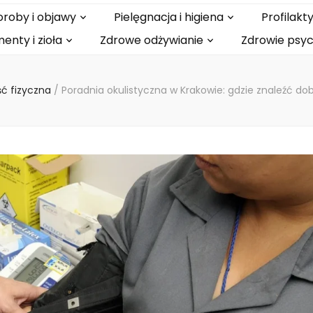
roby i objawy
Pielęgnacja i higiena
Profilak
enty i zioła
Zdrowe odżywianie
Zdrowie psy
ć fizyczna
/
Poradnia okulistyczna w Krakowie: gdzie znaleźć do