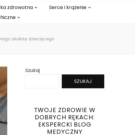
tyka zdrowotna
Serce i krążenie
chiczne
brego okulistę dziecięcego
Szukaj
SZUKAJ
TWOJE ZDROWIE W
DOBRYCH RĘKACH:
EKSPERCKI BLOG
MEDYCZNY